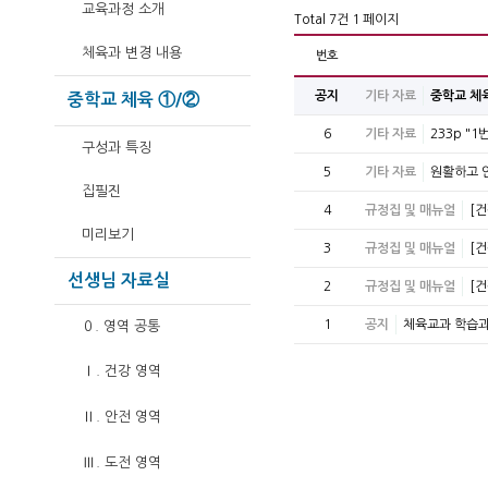
교육과정 소개
Total 7건
1 페이지
체육과 변경 내용
번호
공지
기타 자료
중학교 체육
중학교 체육 ①/②
6
기타 자료
233p "
구성과 특징
5
기타 자료
원활하고 
집필진
4
규정집 및 매뉴얼
[건
미리보기
3
규정집 및 매뉴얼
[건
선생님 자료실
2
규정집 및 매뉴얼
[
1
공지
체육교과 학습과
０. 영역 공통
Ⅰ. 건강 영역
Ⅱ. 안전 영역
Ⅲ. 도전 영역